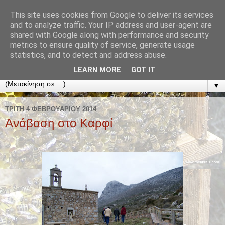
This site uses cookies from Google to deliver its services
ΜΕΛΙ ΚΡΗΤΗΣ λαγκάδα
and to analyze traffic. Your IP address and user-agent are
shared with Google along with performance and security
metrics to ensure quality of service, generate usage
ΓΩΝΙΕΣ - ΔΗΜΟΥ ΧΕΡΣΟΝΗΣΟΥ Τηλ. 2810223039 -
statistics, and to detect and address abuse.
2897051402 - 6973805581, melikritis@yahoo.com
LEARN MORE
GOT IT
▼
ΤΡΊΤΗ 4 ΦΕΒΡΟΥΑΡΊΟΥ 2014
Ανάβαση στο Καρφί