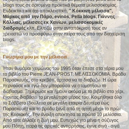
blogs τους σε ορισμένα πρακτικά θέματα μελισσοκομίας.
Ενδεικτικά και όχι αποκλειστικά,
'' Κόκκινη
μέλισσα",
Μάρκος από την Πάρο, evinos, Pella blogs, Γιάννης
Κόλλιας, μέλισσες εκ Χανίων, μελισσοκομικές
διαδρομές
κλπ. Ελπίζω στην ανταπόκρισή τους αν
χρειαστώ να προσφύγω στην πείρα τους από την διαχείριση
blogs.
Γνωριμία μου με την μέλισσα
Ήταν θυμάμαι χειμώνας του 1995 όταν έπεσε στα χέρια μου
το βιβλίο του Pierre JEAN-PROST, ΜΕΛΙΣΣΟΚΟΜΙΑ. Βράδυ
Παρασκευής, στο κρεβάτι, άρχισα να το διαβάζω. Η ώρα
περνούσε και εγώ δεν μπορούσα να σταματήσω το
διάβασμα. Ξημέρωσε και ήμουν ακόμα με το βιβλίο στο χέρι,
έχοντας διαβάσει το μεγαλύτερο μέρος του. Κοιμήθηκα όλο
το Σάββατο (δούλευα σε μεγάλη εταιρία Δευτέρα έως
Παρασκευή) και το βράδυ ξανά από τη αρχή μέχρι το πρώι
της Κυριακής. Την άνοιξη απέκτησα τα πρώτα 10 μελίσσια.
Από τότε άλλαξε η ζωή μου. Ευτυχώς για μένα η σύζυγος
μου Πόπη, παρά τις αρχικές αντιρρήσεις, έγινε σιγά - σιγά