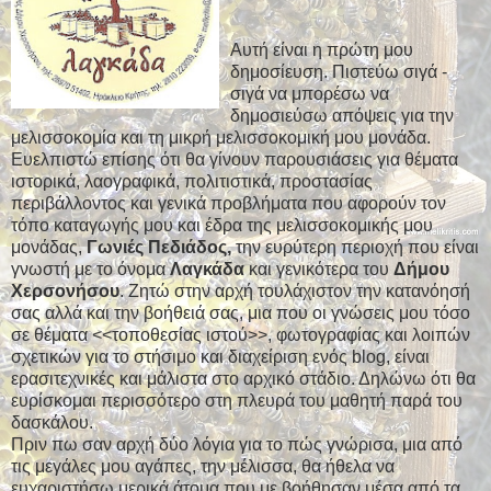
Αυτή είναι η πρώτη μου
δημοσίευση. Πιστεύω σιγά -
σιγά να μπορέσω να
δημοσιεύσω απόψεις για την
μελισσοκομία και τη μικρή μελισσοκομική μου μονάδα.
Ευελπιστώ επίσης ότι θα γίνουν παρουσιάσεις για θέματα
ιστορικά, λαογραφικά, πολιτιστικά, προστασίας
περιβάλλοντος και γενικά προβλήματα που αφορούν τον
τόπο καταγωγής μου και έδρα της μελισσοκομικής μου
μονάδας,
Γωνιές Πεδιάδος,
την ευρύτερη περιοχή που είναι
γνωστή με το όνομα
Λαγκάδα
και γενικότερα του
Δήμου
Χερσονήσου
. Ζητώ στην αρχή τουλάχιστον την κατανόησή
σας αλλά και την βοήθειά σας, μια που οι γνώσεις μου τόσο
σε θέματα <<τοποθεσίας ιστού>>, φωτογραφίας και λοιπών
σχετικών για το στήσιμο και διαχείριση ενός blog, είναι
ερασιτεχνικές και μάλιστα στο αρχικό στάδιο. Δηλώνω ότι θα
ευρίσκομαι περισσότερο στη πλευρά του μαθητή παρά του
δασκάλου.
Πριν πω σαν αρχή δύο λόγια για το πώς γνώρισα, μια από
τις μεγάλες μου αγάπες, την μέλισσα, θα ήθελα να
ευχαριστήσω μερικά άτομα που με βοήθησαν μέσα από τα